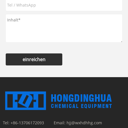
einreichen
Tel:
+86-13706172093
Email:
hjj@wxhdhhg.com