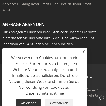
Adresse:
Duxiang Road, Stadt Hudai, Bezirk Binhu, Stadt
Wuxi
ANFRAGE ABSENDEN
Für Anfragen zu unseren Produkten oder unserer Preisliste
hinterlassen Sie uns bitte Ihre E-Mail und wir werden uns
innerhalb von 24 Stunden bei Ihnen melden.
X
JETZT ANFRAGEN
Wir verwenden Cookies, um Ihnen ein
besseres Surferlebnis zu bieten, den
Website-Verkehr zu analysieren und
Inhalte zu personalisieren. Durch die
Links
Sitemap
RSS
XML
Datenschutzrichtlinie
Nutzung dieser Website stimmen Sie der
Verwendung von Cookies zu.
Copyright © 2023 Wuxi Hongdinghua Chemical Equipment Co., Ltd. -
Datenschutzrichtlinie
Destillationskolonne, Industrieverdampfer, Rohrwärmetauscher – Alle Rechte
vorbehalten.
Ablehnen
Akzeptieren